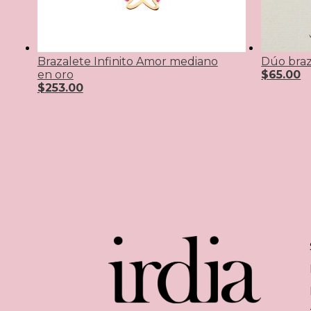
Brazalete Infinito Amor mediano
Dúo braz
en oro
$
65.00
$
253.00