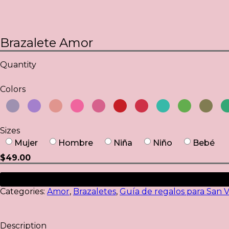
Brazalete Amor
Quantity
Colors
Sizes
Mujer
Hombre
Niña
Niño
Bebé
$
49.00
Categories:
Amor
,
Brazaletes
,
Guía de regalos para San 
Description