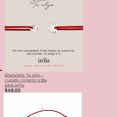
Brazalete Te elijo –
cupido corazón irdia
pequeño
$
48.00