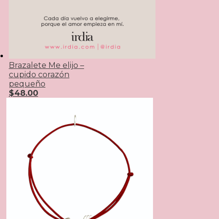
Brazalete Me elijo –
cupido corazón
pequeño
$
48.00