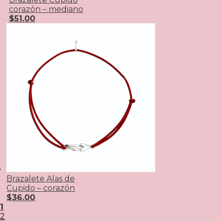
corazón – mediano
$
51.00
Brazalete Alas de
Cupido – corazón
$
36.00
1
2