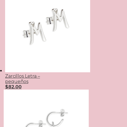
Zarcillos Letra –
pequeños
$
82.00