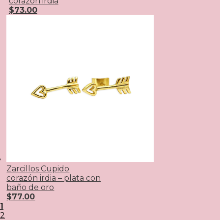
corazón irdia
$
73.00
Zarcillos Cupido
corazón irdia – plata con
baño de oro
$
77.00
1
2