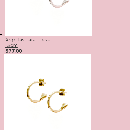
Argollas para dijes –
1.5cm
$
77.00