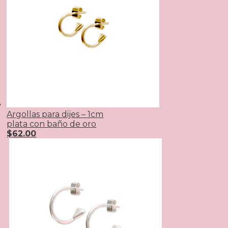
Argollas para dijes – 1cm
plata con baño de oro
$
62.00