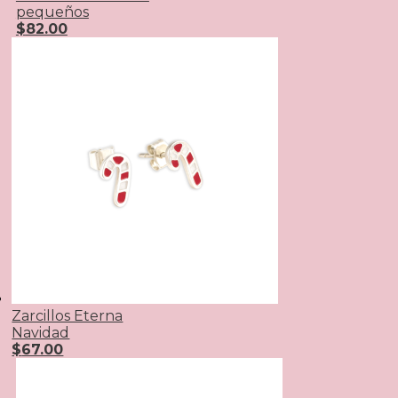
pequeños
$
82.00
Zarcillos Eterna
Navidad
$
67.00