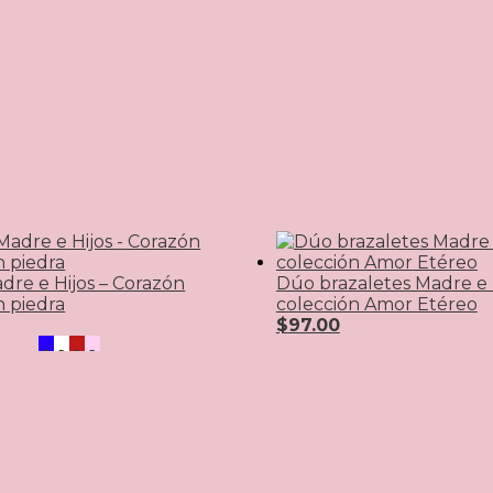
adre e Hijos – Corazón
Dúo brazaletes Madre e H
n piedra
colección Amor Etéreo
$
97.00