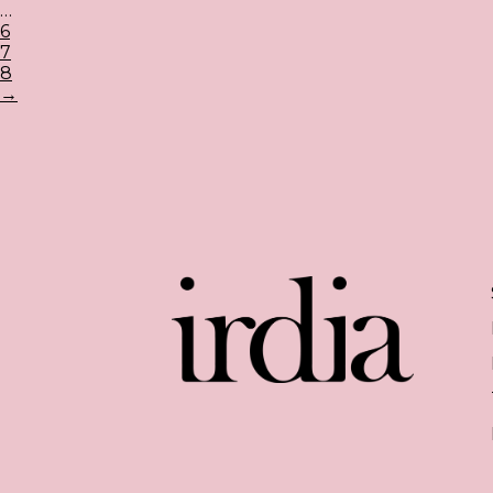
…
6
7
8
→