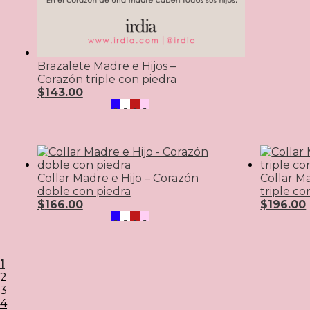
Brazalete Madre e Hijos –
Corazón triple con piedra
$
143.00
Collar Madre e Hijo – Corazón
Collar M
doble con piedra
triple co
$
166.00
$
196.00
1
2
3
4