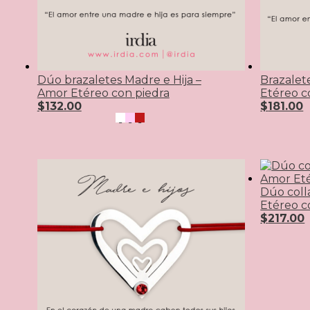
Dúo brazaletes Madre e Hija –
Brazalet
Amor Etéreo con piedra
Etéreo c
$
132.00
$
181.00
Dúo coll
Etéreo c
$
217.00