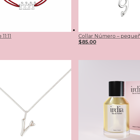
 11:11
Collar Número – peque
$
85.00