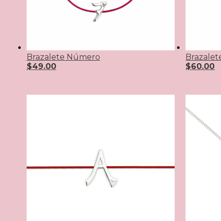
Brazalete Número
Brazalete
$
49.00
$
60.00