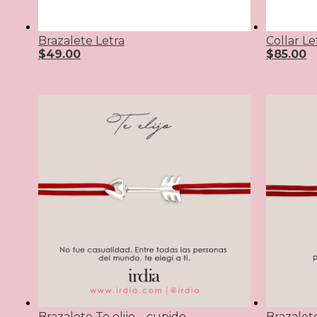
Brazalete Letra
Collar Le
$
49.00
$
85.00
Brazalete Te elijo – cupido
Brazalete