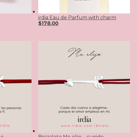
irdia Eau de Parfum with charm
$
178.00
do
Brazalete Me elijo – cupido