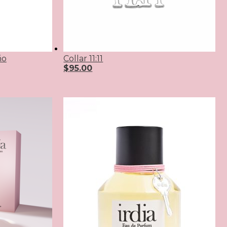
ño
Collar 11:11
$
95.00