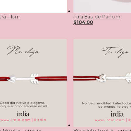
tra – 1cm
irdia Eau de Parfum
$
104.00
 Me elijo – cupido
Brazalete Te elijo – cupi