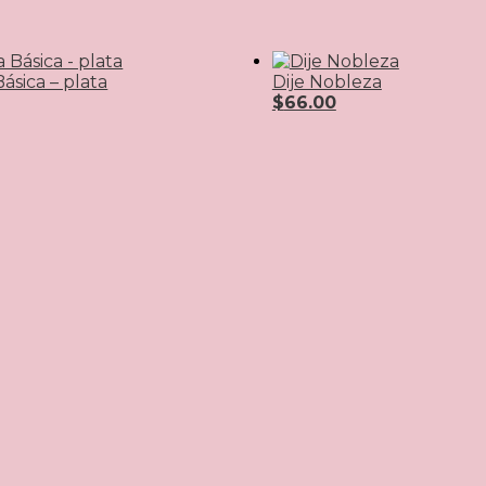
ásica – plata
Dije Nobleza
$
66.00