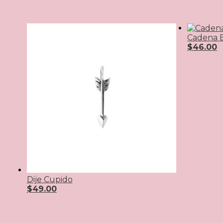
Cadena B
$
46.00
Dije Cupido
$
49.00