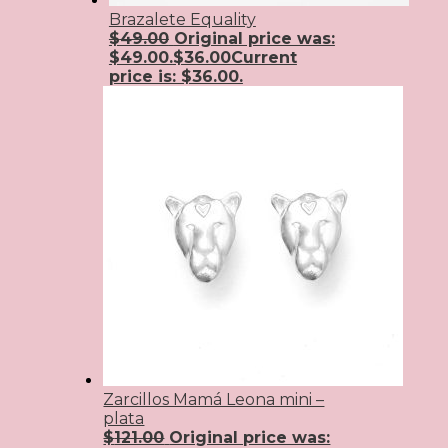
Brazalete Equality
$
49.00
Original price was:
$49.00.
$
36.00
Current
price is: $36.00.
Zarcillos Mamá Leona mini –
plata
$
121.00
Original price was: