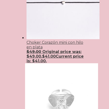
Choker Corazón mini con hilo
en plata
$
49.00
Original price was:
$49.00.
$
41.00
Current price
is: $41.00.