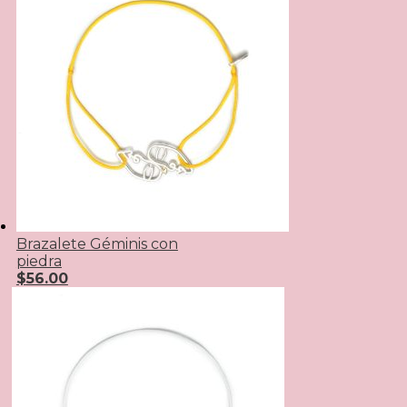
Brazalete Géminis con
piedra
$
56.00