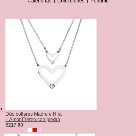
Categorias
|
Colecciones
|
Perfume
Dúo collares Madre e Hija
– Amor Etéreo con piedra
$
217.00