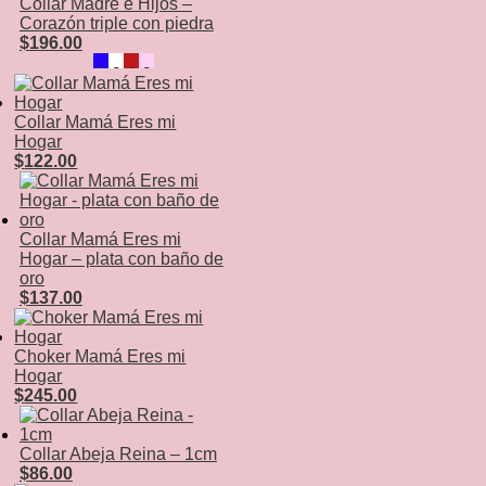
Collar Madre e Hijos –
Corazón triple con piedra
$
196.00
Collar Mamá Eres mi
Hogar
$
122.00
Collar Mamá Eres mi
Hogar – plata con baño de
oro
$
137.00
Choker Mamá Eres mi
Hogar
$
245.00
Collar Abeja Reina – 1cm
$
86.00