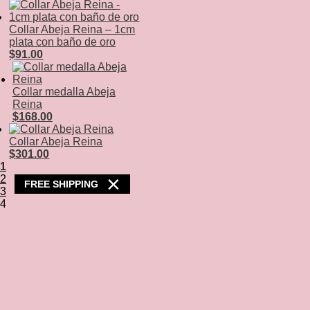
Collar Abeja Reina – 1cm
plata con baño de oro
$
91.00
Collar medalla Abeja
Reina
$
168.00
Collar Abeja Reina
$
301.00
1
×
2
FREE SHIPPING
3
4
5
→
Shipping Policy
Irdia workshop
Returns and Refunds
Shop